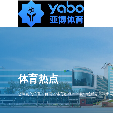
体育热点
您当前的位置：
首页
>
体育热点
>
29轮中超精彩对决申