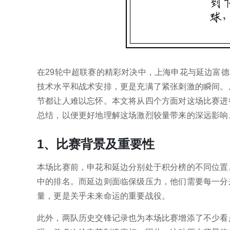
在29轮中超联赛的精彩对决中，上海申花与延边富
技术水平和战术安排，更是充满了紧张刺激的瞬间。
节都让人难以忘怀。本文将从四个方面对这场比赛进
总结，以便更好地理解这场激烈较量带来的深远影响
1、比赛背景及重要性
本场比赛前，申花和延边分别处于积分榜的不同位置
中的排名。而延边则面临保级压力，他们需要每一分
量，更是关乎未来命运的重要战役。
此外，两队历史交锋记录也为本场比赛增添了不少看