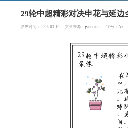
29轮中超精彩对决申花与延
发布时间：2026-03-10
|
文章来源：
yabo.com
字号：
A+