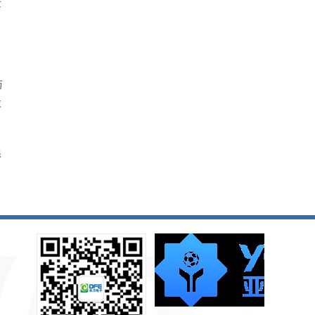
术
与
球
添