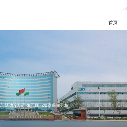
首页
花与延边全场录像回顾与精彩瞬间分析