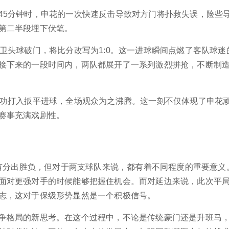
45分钟时，申花的一次快速反击导致对方门将扑救失误，险些
第二半段埋下伏笔。
卫头球破门，将比分改写为1:0。这一进球瞬间点燃了客队球迷
接下来的一段时间内，两队都展开了一系列激烈拼抢，不断制
成功打入扳平进球，全场观众为之沸腾。这一刻不仅体现了申花
赛事充满戏剧性。
没有分出胜负，但对于两支球队来说，都有着不同程度的重要意义
面对更强对手的时候能够把握住机会。而对延边来说，此次平
志，这对于保级形势显然是一个积极信号。
争格局的新思考。在这个过程中，不论是传统豪门还是升班马