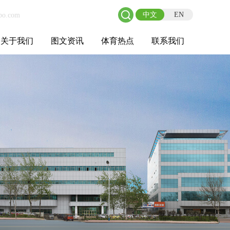
中文
EN
关于我们
图文资讯
体育热点
联系我们