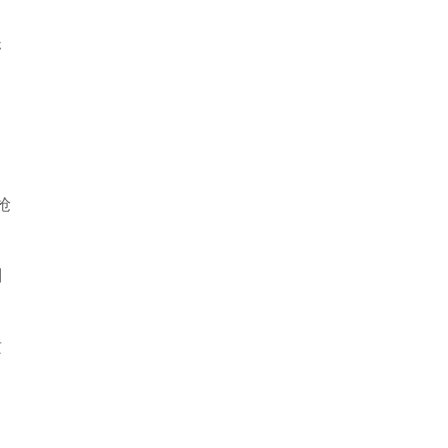
够
抢
则
攻