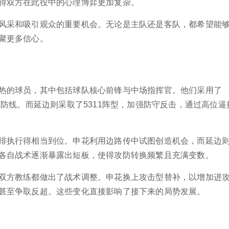
得双方在此役中的心理博弈更加复杂。
风采和吸引观众的重要机会。无论是主队还是客队，都希望能
聚更多信心。
热的球员，其中包括球队核心前锋与中场指挥官。他们采用了
方防线。而延边则采取了5311阵型，加强防守反击，通过高位逼
排执行得相当到位。申花利用边路传中试图创造机会，而延边
各自战术逐渐暴露出短板，使得攻防转换频繁且充满变数。
双方教练都做出了战术调整。申花换上攻击型替补，以增加进
甚至争取反超。这些变化直接影响了接下来的局势发展。